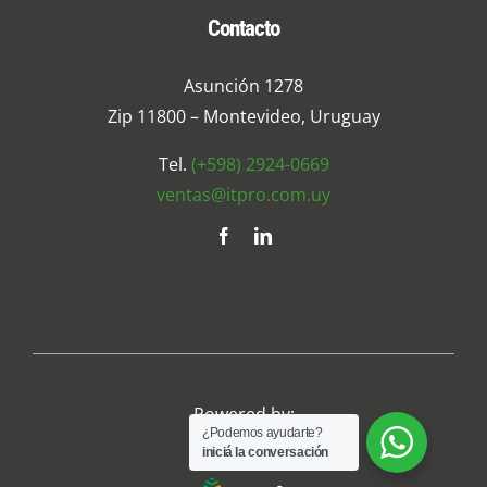
Contacto
Asunción 1278
Zip 11800 – Montevideo, Uruguay
Tel.
(+598) 2924-0669
ventas@itpro.com.uy
Powered by:
¿Podemos ayudarte?
iniciá la conversación