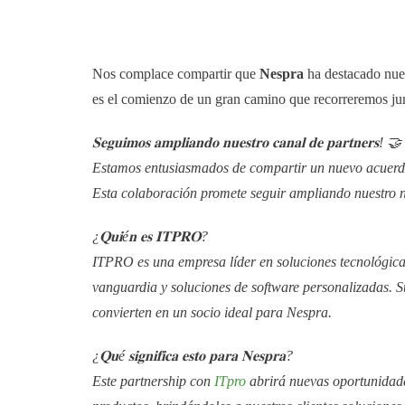
Nos complace compartir que
Nespra
ha destacado nues
es el comienzo de un gran camino que recorreremos ju
𝐒𝐞𝐠𝐮𝐢𝐦𝐨𝐬 𝐚𝐦𝐩𝐥𝐢𝐚𝐧𝐝𝐨 𝐧𝐮𝐞𝐬𝐭𝐫𝐨 𝐜𝐚𝐧𝐚𝐥 𝐝𝐞 𝐩𝐚𝐫𝐭𝐧𝐞𝐫𝐬! 🤝
Estamos entusiasmados de compartir un nuevo acuerdo
Esta colaboración promete seguir ampliando nuestro
¿𝐐𝐮𝐢é𝐧 𝐞𝐬 𝐈𝐓𝐏𝐑𝐎?
ITPRO es una empresa líder en soluciones tecnológicas
vanguardia y soluciones de software personalizadas. S
convierten en un socio ideal para Nespra.
¿𝐐𝐮é 𝐬𝐢𝐠𝐧𝐢𝐟𝐢𝐜𝐚 𝐞𝐬𝐭𝐨 𝐩𝐚𝐫𝐚 𝐍𝐞𝐬𝐩𝐫𝐚?
Este partnership con
ITpro
abrirá nuevas oportunidade