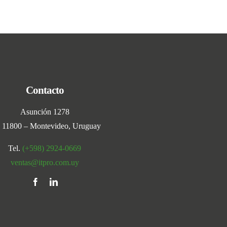
Contacto
Asunción 1278
 11800 – Montevideo, Uruguay
Tel.
(+598) 2924-0669
ventas@itpro.com.uy