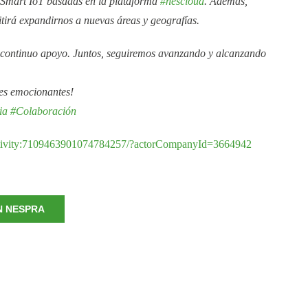
s Smart IoT basadas en la plataforma
#nescloud
. Además,
itirá expandirnos a nuevas áreas y geografías.
u continuo apoyo. Juntos, seguiremos avanzando y alcanzando
es emocionantes!
ia
#Colaboración
:activity:7109463901074784257/?actorCompanyId=3664942
N NESPRA