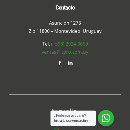
Contacto
Asunción 1278
Zip 11800 – Montevideo, Uruguay
Tel.
(+598) 2924-0669
ventas@itpro.com.uy
Powered by:
¿Podemos ayudarte?
iniciá la conversación