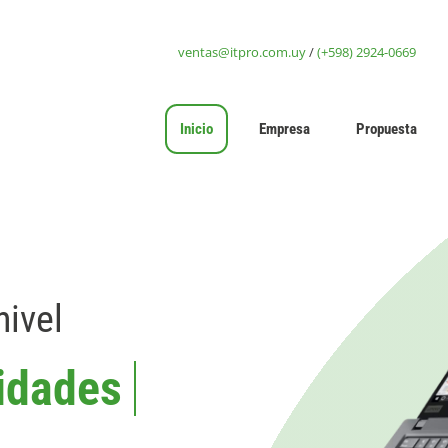
ventas@itpro.com.uy
/
(+598) 2924-0669
Inicio
Empresa
Propuesta
nivel