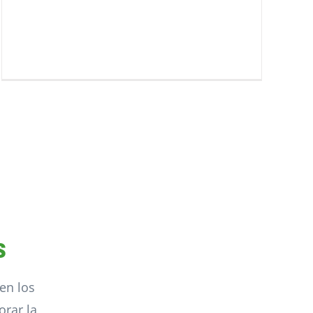
s
en los
rar la