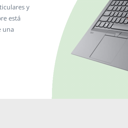
iculares y
re está
e una