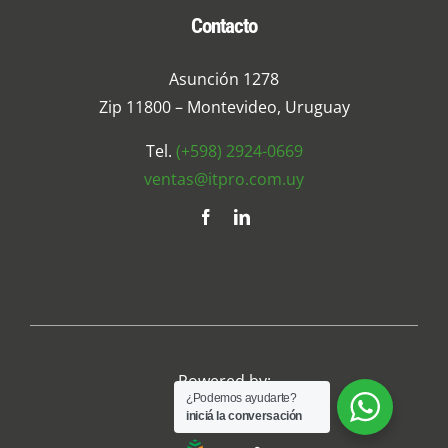
Contacto
Asunción 1278
Zip 11800 – Montevideo, Uruguay
Tel.
(+598) 2924-0669
ventas@itpro.com.uy
Powered by:
¿Podemos ayudarte?
iniciá la conversación