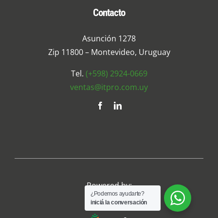
Contacto
Asunción 1278
Zip 11800 – Montevideo, Uruguay
Tel.
(+598) 2924-0669
ventas@itpro.com.uy
Powered by:
¿Podemos ayudarte?
iniciá la conversación