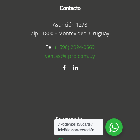
Contacto
Asunción 1278
Zip 11800 – Montevideo, Uruguay
Tel.
(+598) 2924-0669
ventas@itpro.com.uy
Powered by:
¿Podemos ayudarte?
iniciá la conversación