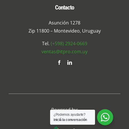
Contacto
Asunción 1278
Zip 11800 – Montevideo, Uruguay
Tel.
(+598) 2924-0669
ventas@itpro.com.uy
Powered by:
¿Podemos ayudarte?
iniciá la conversación