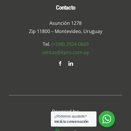
Contacto
Asunción 1278
Zip 11800 – Montevideo, Uruguay
Tel.
(+598) 2924-0669
ventas@itpro.com.uy
Powered by:
¿Podemos ayudarte?
iniciá la conversación