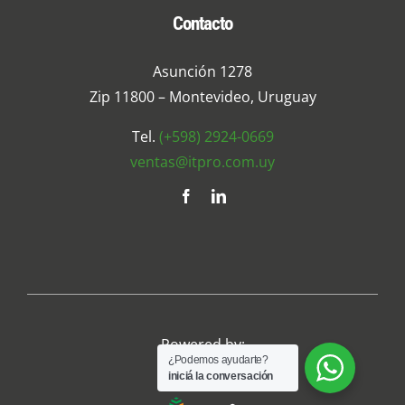
Contacto
Asunción 1278
Zip 11800 – Montevideo, Uruguay
Tel.
(+598) 2924-0669
ventas@itpro.com.uy
Powered by:
¿Podemos ayudarte?
iniciá la conversación